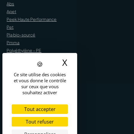
Abs
Apet
Peek Haute Performance
Pet
Pla bio-sourcé
Pmma
Polyéthylène – PE
Polystyrène – PS
X
Masquer le band
Polypropylène – PP
PVC
Ce site utilise des cookies
et vous donne le contrôle
sur ceux que vous
souhaitez activer
Liens utiles
Tout accepter
Politique de confidentialité
Mentions légales
Tout refuser